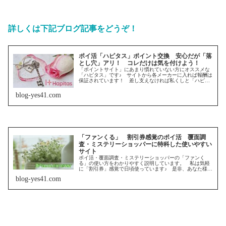
詳しくは下記ブログ記事をどうぞ！
ポイ活「ハピタス」ポイント交換 安心だが「落
とし穴」アリ！ コレだけは気を付けよう！
「ポイントサイト」にあまり慣れていない方にオススメな
「ハピタス」です♪ サイトから各メーカーに入れば報酬は
保証されています！ 差し支えなければ私くしと「ハピタ
スフレンド」になりましょう♪ オトクがたくさんです♪
「安心ポイ活」の輪が広がってゆきます♪ 重要事項アリ！
blog-yes41.com
「ファンくる」 割引券感覚のポイ活 覆面調
査・ミステリーショッパーに特科した使いやすい
サイト
ポイ活・覆面調査・ミステリーショッパーの「ファンく
る」の使い方をわかりやすく説明しています。 私は気軽
に「割引券」感覚で日頃使っています♪ 是非、あなた様も
気軽に使ってみませんか？ 注意する点も有りますので、
blog-yes41.com
ご覧ください♪