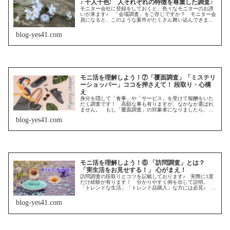
♪ 十人十色! 人それぞれの特徴を尊重した調査♪
モニター会社に登録をしておくと、色々なモニターのお誘
いが来ます♪ 「会場調査」をご存じですか？ モニター会
員になると、このような案件がたくさん舞い込んできま
す。 是非楽しくチャレンジしてみましょう！
blog-yes41.com
モニ活を理解しよう！⑦「覆面調査」「ミステリ
ーショッパー」ココを押さえて！ 段取り・心構
え
身分を隠して「食事」や「サービス」を受けて報酬をいた
だく調査です！ 高額な事も有りますが、なかなか選ばれ
ません。 もし「覆面調査」の対象者になりましたら、参
考にして下さい♪
blog-yes41.com
モニ活を理解しよう！⑥ 「訪問調査」とは？
「実生活をお見せする！」 心がまえ！
訪問調査の段取りとコツを記載しております♪ 実際に1度
だけ経験が有ります！ 分かりやすく例を出して説明。
「トレンドな生活」「トレンド品購入」な方には必見♪ 参
考になさって下さい♪
blog-yes41.com