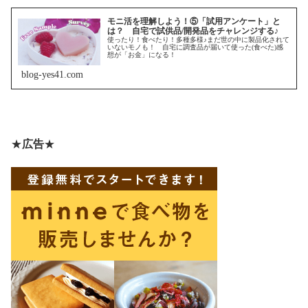
モニ活を理解しよう！⑤「試用アンケート」と
は？ 自宅で試供品/開発品をチャレンジする♪
使ったり！食べたり！多種多様♪まだ世の中に製品化されて
いないモノも！ 自宅に調査品が届いて使った(食べた)感
想が「お金」になる！
blog-yes41.com
★
広告
★