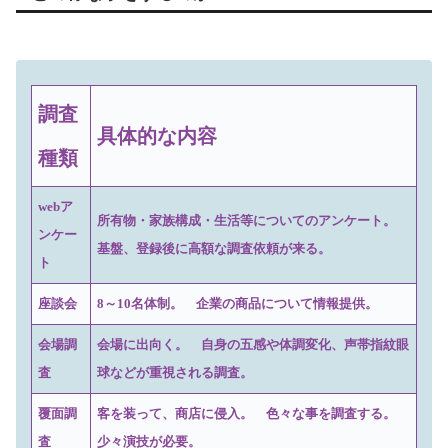
調査
具体的な内容
種類
webア
所有物・家族構成・生活等についてのアンケート。
ンケー
基盤、登録後に高額な調査依頼が来る。
ト
座談会
8～10名体制。 企業の商品について情報提供。
会場調
会場に出向く。 自身の五感や体調変化、声帯指紋眼
査
球などが重視される調査。
覆面調
客を装って、商店に侵入。 色々な事を調査する。
査
少々演技が必要。