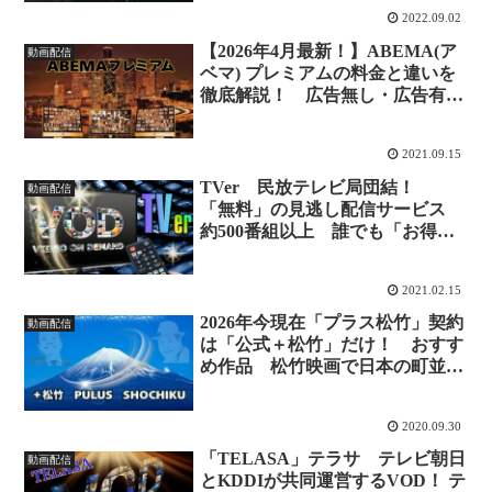
2022.09.02
【2026年4月最新！】ABEMA(ア
動画配信
ベマ) プレミアムの料金と違いを
徹底解説！ 広告無し・広告有り
の最新比較！
2021.09.15
TVer 民放テレビ局団結！
動画配信
「無料」の見逃し配信サービス
約500番組以上 誰でも「お得＆
かんたん」に使えます♪
2021.02.15
2026年今現在「プラス松竹」契約
動画配信
は「公式＋松竹」だけ！ おすす
め作品 松竹映画で日本の町並み
の今昔を楽しもう♪
2020.09.30
「TELASA」テラサ テレビ朝日
動画配信
とKDDIが共同運営するVOD！ テ