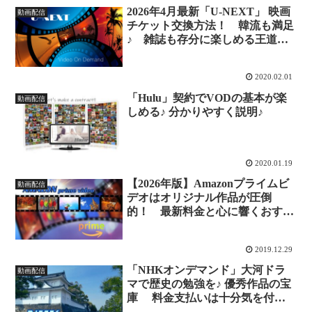
2026年4月最新「U-NEXT」 映画
動画配信
チケット交換方法！ 韓流も満足
♪ 雑誌も存分に楽しめる王道の
VOD！
2020.02.01
「Hulu」契約でVODの基本が楽
動画配信
しめる♪ 分かりやすく説明♪
2020.01.19
【2026年版】Amazonプライムビ
動画配信
デオはオリジナル作品が圧倒
的！ 最新料金と心に響くおすす
め独占ドラマを徹底紹介！
2019.12.29
「NHKオンデマンド」大河ドラ
動画配信
マで歴史の勉強を♪ 優秀作品の宝
庫 料金支払いは十分気を付け
て！