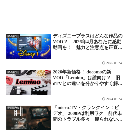
ディズニープラスはどんな作品の
動画配信
VOD？ 2026年4月あなたに感動
動画を！ 魅力と注意点を正直レ
ビュー♪
2025.03.24
2026年新価格！ docomoの新
動画配信
VOD「Lemino」は誰向け？ 旧
dTVとの違いを分かりやすく解
説 同時視聴4台の魅力♪
2024.03.24
「mieru-TV・クランクイン！ビ
動画配信
デオ」 2000Pは利用ワク 前代未
聞のトラブル多々 観られない改
善方法