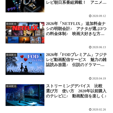
レビ朝日系番組満載！ アニメも
お手頃価格で！
2020.09.12
2026年「NETFLIX」 追加料金ナ
動画配信
シの明朗会計♪ アナタが選ぶ3つ
の料金体制♪ 映画大好きな方
に！
2020.06.13
2026年「FODプレミアム」フジテ
動画配信
レビ動画配信サービス 魅力の雑
誌読み放題♪ 伝説のドラマ一気
見♪
2020.04.19
ストリーミングデバイス 比較
動画配信
選び方 使い方 2020年以前購入
のテレビに♪ 動画配信を楽しく♪
2020.02.26