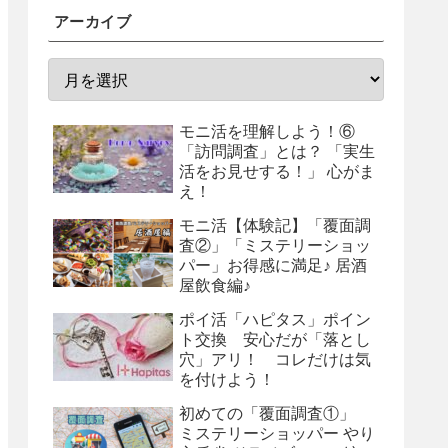
アーカイブ
モニ活を理解しよう！⑥
「訪問調査」とは？ 「実生
活をお見せする！」 心がま
え！
モニ活【体験記】「覆面調
査②」「ミステリーショッ
パー」お得感に満足♪ 居酒
屋飲食編♪
ポイ活「ハピタス」ポイン
ト交換 安心だが「落とし
穴」アリ！ コレだけは気
を付けよう！
初めての「覆面調査①」
ミステリーショッパー やり