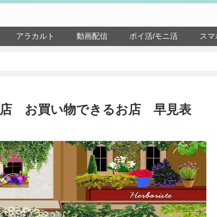
アラカルト
動画配信
ポイ活/モニ活
スマ
店 お買い物できるお店 早見表