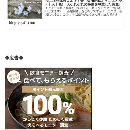
モニ活を理解しよう！④「会場調査」マニュアル
♪ 十人十色! 人それぞれの特徴を尊重した調査♪
モニター会社に登録をしておくと、色々なモニターのお誘
いが来ます♪ 「会場調査」をご存じですか？ モニター会
員になると、このような案件がたくさん舞い込んできま
す。 是非楽しくチャレンジしてみましょう！
blog-yes41.com
◆広告◆