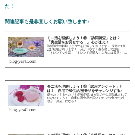
た！
関連記事も是非宜しくお願い致します♪
モニ活を理解しよう！⑥ 「訪問調査」とは？
「実生活をお見せする！」 心がまえ！
訪問調査の段取りとコツを記載しております♪ 実際に1度
だけ経験が有ります！ 分かりやすく例を出して説明。
「トレンドな生活」「トレンド品購入」な方には必見♪ 参
考になさって下さい♪
blog-yes41.com
モニ活を理解しよう！⑤「試用アンケート」と
は？ 自宅で試供品/開発品をチャレンジする♪
使ったり！食べたり！多種多様♪まだ世の中に製品化されて
いないモノも！ 自宅に調査品が届いて使った(食べた)感
想が「お金」になる！
blog-yes41.com