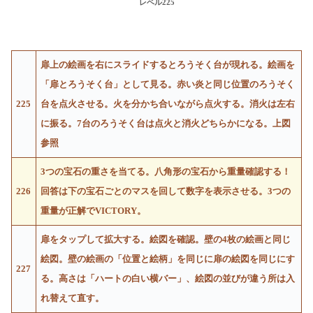
レベル225
扉上の絵画を右にスライドするとろうそく台が現れる。絵画を
「扉とろうそく台」として見る。赤い炎と同じ位置のろうそく
225
台を点火させる。火を分かち合いながら点火する。消火は左右
に振る。7台のろうそく台は点火と消火どちらかになる。上図
参照
3つの宝石の重さを当てる。八角形の宝石から重量確認する！
226
回答は下の宝石ごとのマスを回して数字を表示させる。3つの
重量が正解でVICTORY。
扉をタップして拡大する。絵図を確認。壁の4枚の絵画と同じ
絵図。壁の絵画の「位置と絵柄」を同じに扉の絵図を同じにす
227
る。高さは「ハートの白い横バー」、絵図の並びが違う所は入
れ替えて直す。