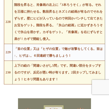
階段を昇ると、肖像画の左上に「3本ろうそく」が有る。それ
を王様に持たせる。数段昇るとネズミの絵画が有るのでそれを
ずらす。壁にヒビが入っているので何回かパンチして出てきた
228
お宝をゲット。階段を昇る。「氷山の絵画」に近かずきろうそ
くで氷山を溶かす。カギをゲット。「肖像画」を右にずらすと
扉が！カギで開錠し侵入。
「首の位置」又は「ヒザの位置」で敵が攻撃をしてくる。首は
229
↑、ヒザは↓。６回連続で勝ちましょう！
上下の絵の「間違いさがし5問」です。間違い部分をタップす
230
るのですが、反応が悪い時が有ります。2回タップしてみまし
ょう！ヒネリ問題もあります！