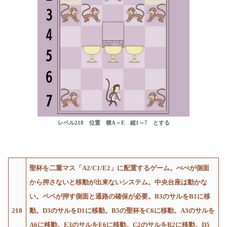
レベル218
位置 横A～E 縦1～7 とする
聖杯を二重マス「A2/C1/E2」に配置するゲーム。ぺぺが側面
から押さないと移動が出来ないシステム。中央台座は動かな
い。ペペが押す側面と通路の確保が必要。B3のサルをB1に移
218
動。D3のサルをD1に移動。B5の聖杯をC6に移動。A3のサルを
A6に移動。E3のサルをE6に移動。C2のサルをB2に移動。D5