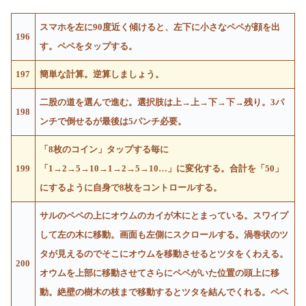
スマホを左に90度近く傾けると、左下に小さなペペが顔を出
196
す。ペペをタップする。
197
簡単な計算。逆算しましょう。
二股の道を選んで進む。選択肢は上→上→下→下→残り。3パ
198
ンチで倒せるが最後は5パンチ必要。
「8枚のコイン」タップする毎に
199
「1→2→5→10→1→2→5→10…」に変化する。合計を「50」
にするように自身で8枚をコントロールする。
サルのペペの上にオウムのカイが木にとまっている。スワイプ
して左の木に移動。画面も左側にスクロールする。渦巻状のツ
タが見えるのでそこにオウムを移動させるとツタをくわえる。
200
オウムを上部に移動させてさらにペペがいた位置の頭上に移
動。絶壁の樹木の枝まで移動するとツタを結んでくれる。ペペ