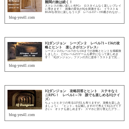
難関の旅は続く！
ストレスの無い楽しいRPG♪ ロスタイムなく楽しいプレイ
に導きます！ 画像の変化がIQを刺激する♪ イラスト＆
BGMを存分に楽しもう☆彡 レベル157～195癒されながら
完走！
blog-yes41.com
IQダンジョン シーズン２ レベル71～156の攻
略とヒント 楽しさがエンドレス♪
シーズン２のレベル71から156までの攻略とヒントを掲載致
しました♪ どのレベルのゲームも夢中になって楽しめま
す！「IQダンジョン」ファンの方に是非！ラストまで完結
させてほしいです♪ Bon Voyage! 良い旅を♪
blog-yes41.com
IQダンジョン 攻略回答とヒント ステキなミ
ニRPG！ レベル1～70 誰でも楽しめるIQクイ
ズ♪
ちょっとヒネリの有るLEVELも有りますが、攻略を楽しみ
ましょう♪ 「ヒント」を記載しますので考えてIQ上げて下
さい♪ オトナも楽しめます♪ スマホに切り替えたグラン
ドシニアの方にも♪ シンプル色調がステキです！
blog-yes41.com