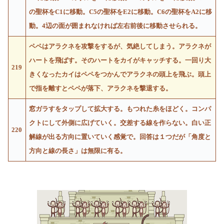
の聖杯をC1に移動。C5の聖杯をE2に移動。C6の聖杯をA2に移
動。4辺の面が囲まれなければ左右前後に移動させられる。
ペペはアラクネを攻撃をするが、気絶してしまう。アラクネが
ハートを飛ばす。そのハートをカイがキャッチする。一回り大
219
きくなったカイはペペをつかんでアラクネの頭上を飛ぶ。頭上
で指を離すとペペが落下、アラクネを撃退する。
窓ガラすをタップして拡大する。もつれた糸をほどく。コンパ
クトにして外側に広げていく。交差する線を作らない。白い正
220
解線が出る方向に置いていく感覚で。回答は１つだが「角度と
方向と線の長さ」は無限に有る。