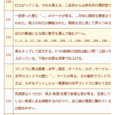
210
び上がってくる。それを覚える。二歩目からは赤丸印の選択肢で
一段登った壁に「→」のマークが有る。→方向に階段を最後まで
211
われた。頭上の出口が解錠された。階段を元に戻して昇りつめる
出口の数値になる様に数字を選んで進むゲーム。
212
5→4→8→15→30→60→100→100→×2→100→500→200→100→20
扉をタップして拡大する。9つの絵柄の法則は縦に3問「上段＝中
213
上がっている。下段の右図を逆算で仕上げる。
ゴンドラに乗る順番→水平→固定→サークル→カギ→サークル→
214
水平のゴンドラの壁に「↓」マークが有る。その場所でゴンドラか
又は、カギをゲットしたら一番最初の水平ゴンドラに落ちて左出
完成形は１つだが、長さ/角度/位置で多様な形が有る。交差してい
215
しない角度に点を移動するのがコツ。点と線が適度に離れている
が読めやすい。