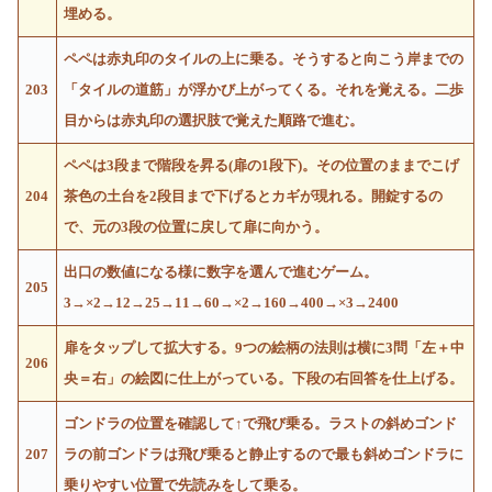
埋める。
ペペは赤丸印のタイルの上に乗る。そうすると向こう岸までの
203
「タイルの道筋」が浮かび上がってくる。それを覚える。二歩
目からは赤丸印の選択肢で覚えた順路で進む。
ペペは3段まで階段を昇る(扉の1段下)。その位置のままでこげ
204
茶色の土台を2段目まで下げるとカギが現れる。開錠するの
で、元の3段の位置に戻して扉に向かう。
出口の数値になる様に数字を選んで進むゲーム。
205
3→×2→12→25→11→60→×2→160→400→×3→2400
扉をタップして拡大する。9つの絵柄の法則は横に3問「左＋中
206
央＝右」の絵図に仕上がっている。下段の右回答を仕上げる。
ゴンドラの位置を確認して↑で飛び乗る。ラストの斜めゴンド
207
ラの前ゴンドラは飛び乗ると静止するので最も斜めゴンドラに
乗りやすい位置で先読みをして乗る。