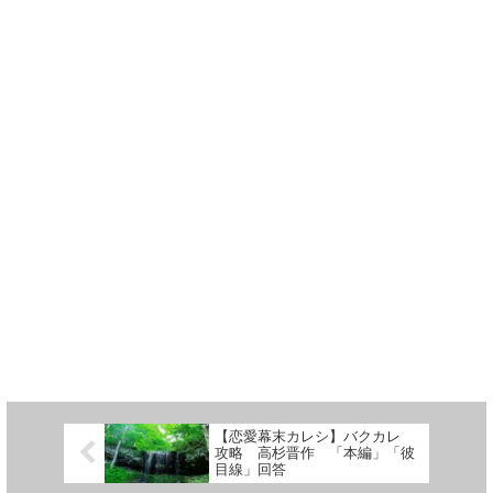
【恋愛幕末カレシ】バクカレ
攻略 高杉晋作 「本編」「彼
目線」回答