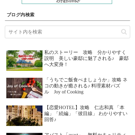
ブログ内検索
私のストーリー 攻略 分かりやすく
説明 美しい豪邸に魅了される♪ 豪邸
へ大変身！
「うちでご飯食べましょうか」攻略 ネ
コの動きが癒される♪ 料理素材パズ
ル Joy of Cooking
【恋愛HOTEL】攻略 仁志和真 「本
編」「続編」「彼目線」 わかりやすい
回答♪
アバスト「avast」 無料セキュリティ