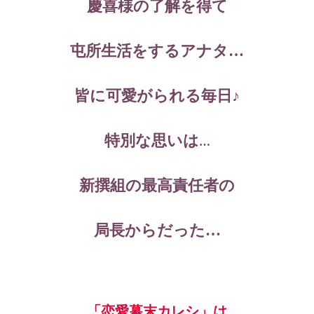
慶喜様の了解を得て
屯所生活をするアナタ…
皆に可愛がられる毎日♪
特別な思いは
…
新撰組
の最高責任者の
局長からだった…
「恋愛幕末カレシ」は