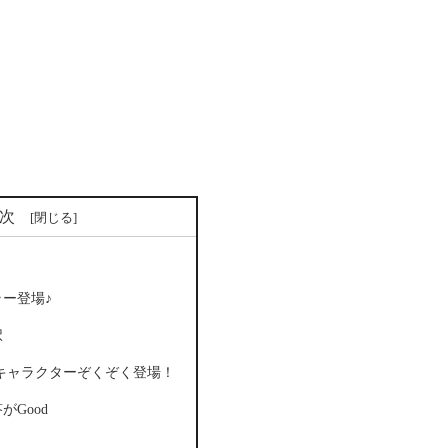
次
ー登場♪
択
キャラクターぞくぞく登場！
Good